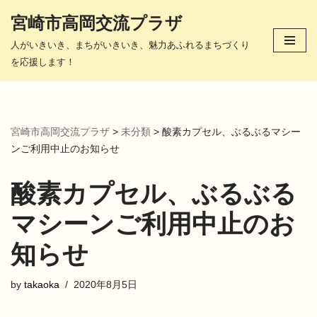
宮崎市高岡交流プラザ
コ
人がいきいき、まちがいきいき、魅力あふれるまちづくり
ン
を応援します！
テ
ン
ツ
へ
宮崎市高岡交流プラザ
>
未分類
>
酸素カプセル、ぶるぶるマシー
ス
ンご利用中止のお知らせ
キ
ッ
酸素カプセル、ぶるぶる
プ
マシーンご利用中止のお
知らせ
by
takaoka
2020年8月5日