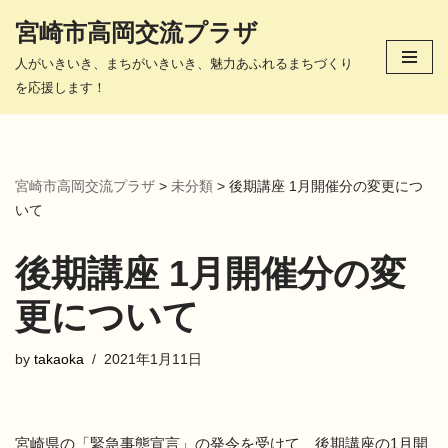
宮崎市高岡交流プラザ
コ
人がいきいき、まちがいきいき、魅力あふれるまちづくり
ン
を応援します！
テ
ン
ツ
へ
宮崎市高岡交流プラザ
>
未分類
>
後期講座 1月開催分の変更につ
ス
いて
キ
ッ
後期講座 1月開催分の変
プ
更について
by
takaoka
2021年1月11日
宮崎県の「緊急事態宣言」の発令を受けて、後期講座の1月開