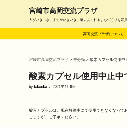
宮崎市高岡交流プラザ
コ
人がいきいき、まちがいきいき、魅力あふれるまちづくりを応
ン
テ
高岡交流プラザについて
ン
ツ
へ
ス
宮崎市高岡交流プラザ
>
未分類
>
酸素カプセル使用中
キ
ッ
プ
酸素カプセル使用中止中
by
takaoka
2021年4月8日
酸素カプセルは、現在故障中にて使用できなくなって
しますが、ご了承ください。