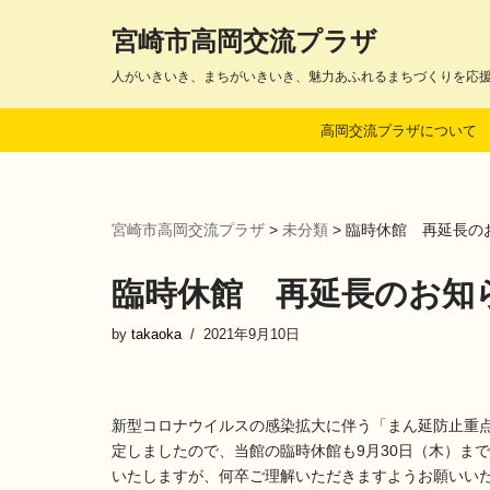
宮崎市高岡交流プラザ
コ
人がいきいき、まちがいきいき、魅力あふれるまちづくりを応
ン
テ
高岡交流プラザについて
ン
ツ
へ
ス
宮崎市高岡交流プラザ
>
未分類
>
臨時休館 再延長の
キ
ッ
プ
臨時休館 再延長のお知
by
takaoka
2021年9月10日
新型コロナウイルスの感染拡大に伴う「まん延防止重点
定しましたので、当館の臨時休館も9月30日（木）ま
いたしますが、何卒ご理解いた