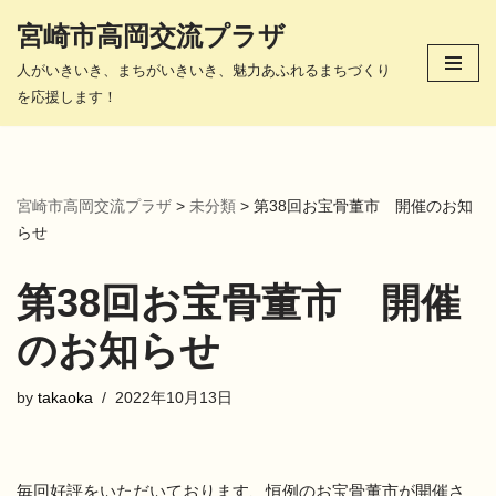
宮崎市高岡交流プラザ
コ
人がいきいき、まちがいきいき、魅力あふれるまちづくり
ン
を応援します！
テ
ン
ツ
へ
宮崎市高岡交流プラザ
>
未分類
>
第38回お宝骨董市 開催のお知
ス
らせ
キ
ッ
第38回お宝骨董市 開催
プ
のお知らせ
by
takaoka
2022年10月13日
毎回好評をいただいております、恒例のお宝骨董市が開催さ