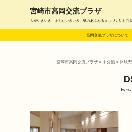
宮崎市高岡交流プラザ
コ
人がいきいき、まちがいきいき、魅力あふれるまちづくりを応
ン
テ
高岡交流プラザについて
ン
ツ
へ
ス
宮崎市高岡交流プラザ
>
未分類
>
体験型
キ
ッ
プ
D
by
ta