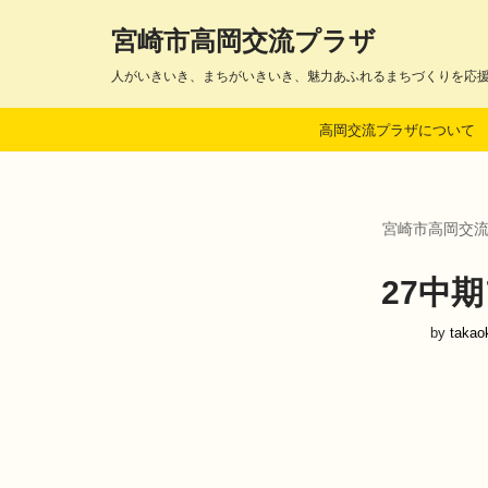
宮崎市高岡交流プラザ
コ
人がいきいき、まちがいきいき、魅力あふれるまちづくりを応
ン
テ
高岡交流プラザについて
ン
ツ
へ
ス
宮崎市高岡交
キ
ッ
プ
27中期
by
takao