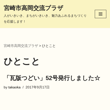
宮崎市高岡交流プラザ
コ
人がいきいき、まちがいきいき、魅力あふれるまちづくり
ン
を応援します！
テ
ン
ツ
へ
宮崎市高岡交流プラザ
>
ひとこと
ス
キ
ひとこと
ッ
プ
「瓦版つどい」52号発行しました☆
by
takaoka
2017年9月17日