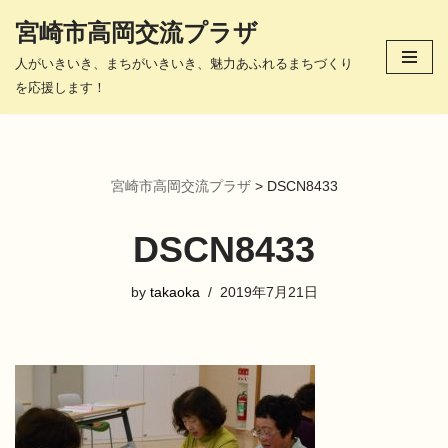
宮崎市高岡交流プラザ
コ
人がいきいき、まちがいきいき、魅力あふれるまちづくり
ン
を応援します！
テ
ン
ツ
へ
宮崎市高岡交流プラザ
>
DSCN8433
ス
キ
DSCN8433
ッ
プ
by
takaoka
2019年7月21日