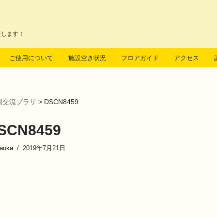
援します！
ご使用について
施設空き状況
フロアガイド
アクセス
岡交流プラザ
>
DSCN8459
SCN8459
kaoka
2019年7月21日