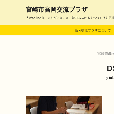
宮崎市高岡交流プラザ
コ
人がいきいき、まちがいきいき、魅力あふれるまちづくりを応
ン
テ
高岡交流プラザについて
ン
ツ
へ
ス
宮崎市高
キ
ッ
プ
D
by
ta