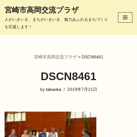
宮崎市高岡交流プラザ
コ
人がいきいき、まちがいきいき、魅力あふれるまちづくり
ン
を応援します！
テ
ン
ツ
へ
宮崎市高岡交流プラザ
>
DSCN8461
ス
キ
DSCN8461
ッ
プ
by
takaoka
2019年7月21日