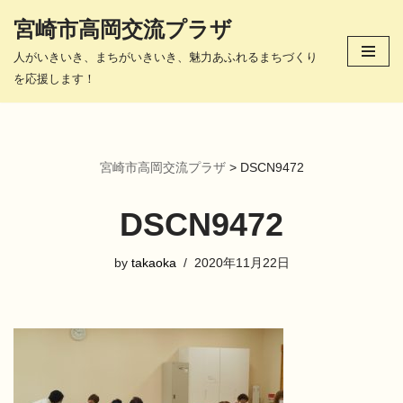
宮崎市高岡交流プラザ
コ
人がいきいき、まちがいきいき、魅力あふれるまちづくり
ン
を応援します！
テ
ン
ツ
へ
宮崎市高岡交流プラザ
>
DSCN9472
ス
キ
DSCN9472
ッ
プ
by
takaoka
2020年11月22日