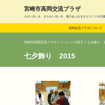
宮崎市高岡交流プラザ
コ
人がいきいき、まちがいきいき、魅力あふれるまちづくりを応
ン
テ
高岡交流プラザについて
ン
ツ
へ
宮崎市高岡交流プラザ
>
イベントの様子
>
七夕飾り 2
ス
キ
七夕飾り 2015
ッ
プ