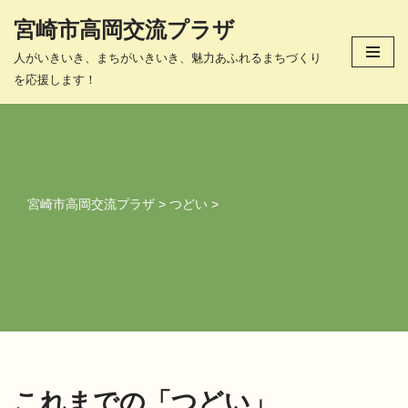
宮崎市高岡交流プラザ
コ
人がいきいき、まちがいきいき、魅力あふれるまちづくり
ン
を応援します！
テ
ン
ツ
へ
ス
キ
宮崎市高岡交流プラザ
>
つどい
>
ッ
プ
これまでの「つどい」