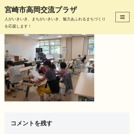
宮崎市高岡交流プラザ
コ
人がいきいき、まちがいきいき、魅力あふれるまちづくり
ン
を応援します！
テ
ン
ツ
へ
ス
キ
ッ
プ
コメントを残す