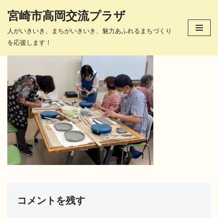
宮崎市高岡交流プラザ
コ
人がいきいき、まちがいきいき、魅力あふれるまちづくり
ン
を応援します！
テ
ン
ツ
へ
ス
キ
ッ
プ
コメントを残す