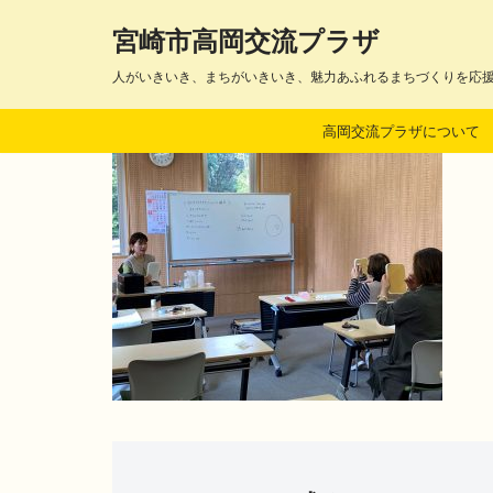
宮崎市高岡交流プラザ
コ
人がいきいき、まちがいきいき、魅力あふれるまちづくりを応
ン
テ
高岡交流プラザについて
ン
ツ
へ
ス
キ
ッ
プ