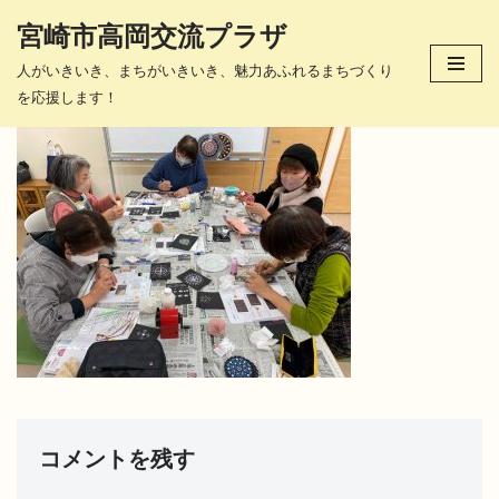
宮崎市高岡交流プラザ
コ
人がいきいき、まちがいきいき、魅力あふれるまちづくり
ン
を応援します！
テ
ン
ツ
へ
ス
キ
ッ
プ
コメントを残す