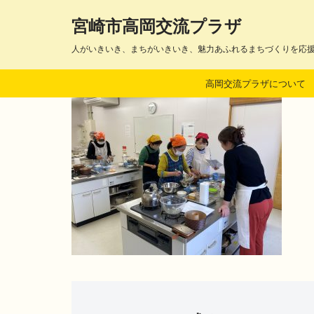
宮崎市高岡交流プラザ
コ
人がいきいき、まちがいきいき、魅力あふれるまちづくりを応
ン
テ
高岡交流プラザについて
ン
ツ
へ
ス
キ
ッ
プ